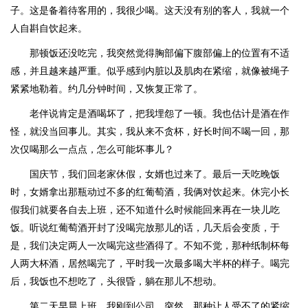
子。这是备着待客用的，我很少喝。这天没有别的客人，我就一个
人自斟自饮起来。
那顿饭还没吃完，我突然觉得胸部偏下腹部偏上的位置有不适
感，并且越来越严重。似乎感到内脏以及肌肉在紧缩，就像被绳子
紧紧地勒着。约几分钟时间，又恢复正常了。
老伴说肯定是酒喝坏了，把我埋怨了一顿。我也估计是酒在作
怪，就没当回事儿。其实，我从来不贪杯，好长时间不喝一回，那
次仅喝那么一点点，怎么可能坏事儿？
国庆节，我们回老家休假，女婿也过来了。最后一天吃晚饭
时，女婿拿出那瓶动过不多的红葡萄酒，我俩对饮起来。休完小长
假我们就要各自去上班，还不知道什么时候能回来再在一块儿吃
饭。听说红葡萄酒开封了没喝完放那儿的话，几天后会变质，于
是，我们决定两人一次喝完这些酒得了。不知不觉，那种纸制杯每
人两大杯酒，居然喝完了，平时我一次最多喝大半杯的样子。喝完
后，我饭也不想吃了，头很昏，躺在那儿不想动。
第二天早晨上班，我刚到公司，突然，那种让人受不了的紧缩