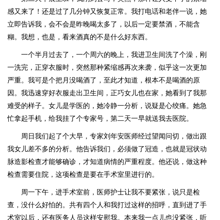
感又来了！还是过了几分钟又恢复正常。我打电话和老伴一说，她
立即告诉我，会不会是昨晚喝太多了，以后一定要禁酒，不能含
糊。我想，也是，看来酒真的不是什么好东西。
一个半月过去了，一个周六的晚上，我进卫生间洗了个澡，刚
一洗完，正穿衣服时，突然那种紧缩感再次来袭，似乎这一次更加
严重。我可是个把月没喝酒了，至此才知道，根本不是喝酒的原
因。我迅速穿好衣服走出卫生间，正巧女儿也在家，她看到了我那
难受的样子。女儿是学医的，她冷静一分析，说疑是心绞痛。她急
忙拿起手机，给我挂了个专家号，第二天一早就送我去医院。
周日我们起了个大早，专家刘年安医师经过望闻问切，做出跟
我女儿差不多的分析。他告诉我们，必须做了冠造，也就是冠状动
脉造影检查才能够确诊，才知道病情的严重程度。他还说，做这种
检查需要住院，这项检查是要在手术室里进行的。
周一下午，进手术室前，医师护士让我不要紧张，说只是检
查，没什么好怕的。共有四个人和我打过这样的招呼，直到进了手
术室以后，还有医务人员这样安慰我。本来我一点儿也没紧张，听