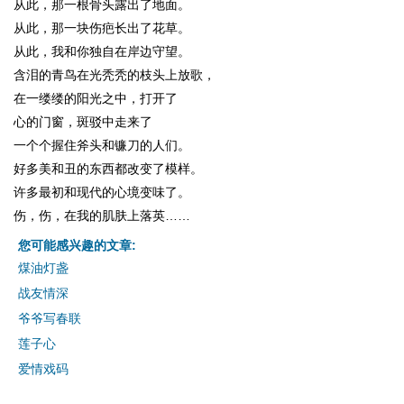
从此，那一根骨头露出了地面。
从此，那一块伤疤长出了花草。
从此，我和你独自在岸边守望。
含泪的青鸟在光秃秃的枝头上放歌，
在一缕缕的阳光之中，打开了
心的门窗，斑驳中走来了
一个个握住斧头和镰刀的人们。
好多美和丑的东西都改变了模样。
许多最初和现代的心境变味了。
伤，伤，在我的肌肤上落英……
您可能感兴趣的文章:
煤油灯盏
战友情深
爷爷写春联
莲子心
爱情戏码