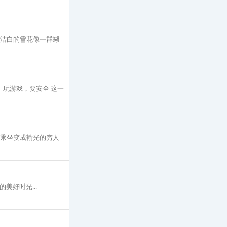
 洁白的雪花像一群蝴
 玩游戏，要安全 这一
去乘坐变成输光的穷人
美好时光...