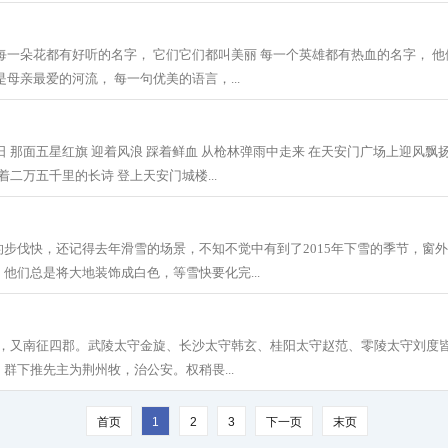
每一朵花都有好听的名字， 它们它们都叫美丽 每一个英雄都有热血的名字， 他
母亲最爱的河流， 每一句优美的语言，...
日 那面五星红旗 迎着风浪 踩着鲜血 从枪林弹雨中走来 在天安门广场上迎风飘扬
着二万五千里的长诗 登上天安门城楼...
步伐快，还记得去年滑雪的场景，不知不觉中有到了2015年下雪的季节，窗
他们总是将大地装饰成白色，等雪快要化完...
史，又南征四郡。武陵太守金旋、长沙太守韩玄、桂阳太守赵范、零陵太守刘度
群下推先主为荆州牧，治公安。权稍畏...
首页
1
2
3
下一页
末页