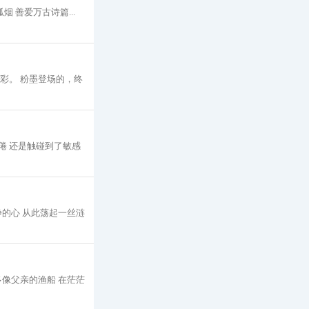
 善爱万古诗篇...
精彩。 粉墨登场的，终
倦 还是触碰到了敏感
静的心 从此荡起一丝涟
多像父亲的渔船 在茫茫