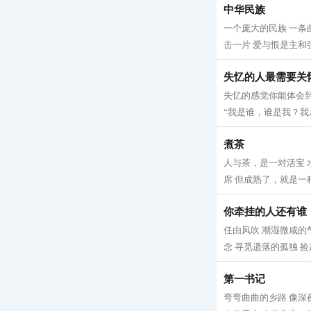
中华民族
一个庞大的民族 一条
击一片 爱与恨是主和弦
失忆的人最需要关
失忆的感觉你能体会到
“我是谁，谁是我？我从
煮茶
人与茶，是一对活宝 
席 但成熟了，就是一种
你牵挂的人还有谁
任由风吹 潮湿微咸的
念 寻觅遗落的孤独 捡
第一书记
弯弯曲曲的乡路 像深