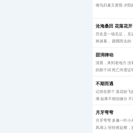
倦鸟归巢又黄昏 夕阳好
沧海桑田 花落花开
历史是一场见证， 见
将谢幕， 踯躅而去的，
甜润律动
清晨，来到老地方 没
的那个词 死亡尚需证明
不期而遇
记得在那个 落花纷飞
漪 如果不相信缘分 不
月牙弯弯
月牙弯弯 多像一叶小
凤湖上 轻轻摇起橹，放