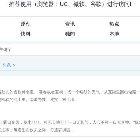
原创
资讯
热点
快料
独闻
本地
头条
>
省劲儿的当数种南瓜。 暮春或者夏初，找一个晴朗的天气，从瓦罐里翻出储藏
松软的泥土里。南瓜野性、皮实，对土壤...
戚；霁日光风，草木欣欣。可见天地不可一日无和气，人心不可一日无喜神。”纵
之事，每逢生命攸关之际，每遇窘境困...