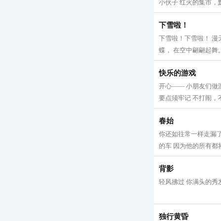
小伙子 红火的集市，黯
下雪啦！
下雪啦！下雪啦！ 漫
蝶， 在空中翩翩起舞。
快乐的游戏
开心—— 小朋友们做
要点须牢记 不打闹，不
春始
你还如往常一样走漏了
的车 因为他的所有都将
背影
轻风拂过 你满头的秀发
独行黄昏