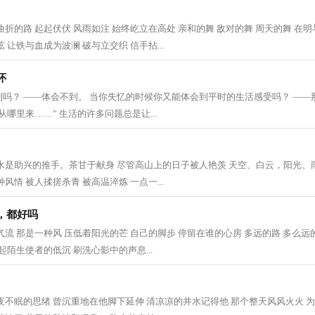
曲折的路 起起伏伏 风雨如注 始终屹立在高处 亲和的舞 敌对的舞 周天的舞 在
 让铁与血成为波澜 破与立交织 信手拈...
怀
吗？ ——体会不到。 当你失忆的时候你又能体会到平时的生活感受吗？ ——
哪里来……” 生活的许多问题总是让...
水是助兴的推手。茶甘于献身 尽管高山上的日子被人艳羡 天空、白云，阳光、
风情 被人揉搓杀青 被高温淬炼 一点一...
，都好吗
气流 那是一种风 压低着阳光的芒 自己的脚步 停留在谁的心房 多远的路 多么远
起陌生使者的低沉 刷洗心影中的声息...
夜不眠的思绪 曾沉重地在他脚下延伸 清凉凉的井水记得他 那个整天风风火火 