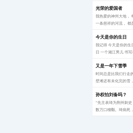
光荣的爱国者
我热爱的神州大地， 
一条慈祥的河流， 都是
今天是你的生日
我记得 今天是你的生
日 一个湘江男儿 书写
又是一年下雪季
时间总是比我们行走的
壁滩还有未化完的雪，
孙权怕刘备吗？
“先主表琦为荆州刺
数万口稽颡。琦病死，