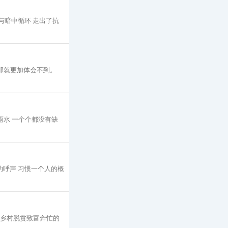
明与暗中循环 走出了抗
那就更加体会不到。
雨水 一个个都没有缺
的呼声 习惯一个人的概
为乡村脱贫致富奔忙的