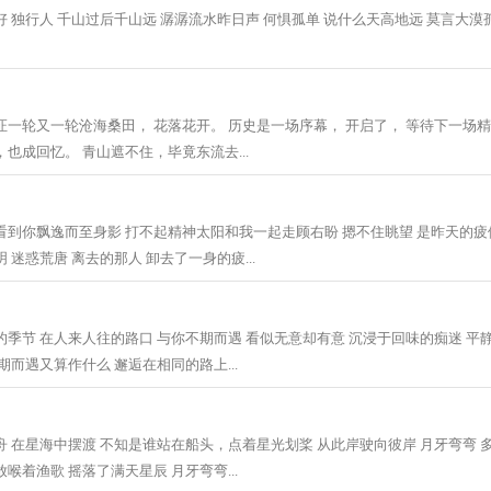
 独行人 千山过后千山远 潺潺流水昨日声 何惧孤单 说什么天高地远 莫言大漠孤烟
证一轮又一轮沧海桑田， 花落花开。 历史是一场序幕， 开启了， 等待下一场
也成回忆。 青山遮不住，毕竟东流去...
看到你飘逸而至身影 打不起精神太阳和我一起走顾右盼 摁不住眺望 是昨天的疲
 迷惑荒唐 离去的那人 卸去了一身的疲...
的季节 在人来人往的路口 与你不期而遇 看似无意却有意 沉浸于回味的痴迷 平
期而遇又算作什么 邂逅在相同的路上...
舟 在星海中摆渡 不知是谁站在船头，点着星光划桨 从此岸驶向彼岸 月牙弯弯 
喉着渔歌 摇落了满天星辰 月牙弯弯...