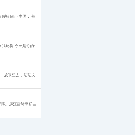
们她们都叫中国， 每
 我记得 今天是你的生
外，放眼望去，茫茫戈
皆降。庐江雷绪率部曲