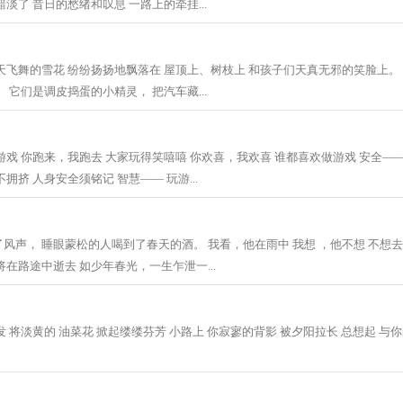
淡了 昔日的愁绪和叹息 一路上的牵挂...
天飞舞的雪花 纷纷扬扬地飘落在 屋顶上、树枝上 和孩子们天真无邪的笑脸上。
 它们是调皮捣蛋的小精灵， 把汽车藏...
游戏 你跑来，我跑去 大家玩得笑嘻嘻 你欢喜，我欢喜 谁都喜欢做游戏 安全——
拥挤 人身安全须铭记 智慧—— 玩游...
风声， 睡眼蒙松的人喝到了春天的酒。 我看，他在雨中 我想 ，他不想 不想
在路途中逝去 如少年春光，一生乍泄一...
 将淡黄的 油菜花 掀起缕缕芬芳 小路上 你寂寥的背影 被夕阳拉长 总想起 与你的