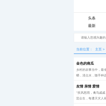
头条
最新
当前位置：
主页
>
金色的南瓜
乡村的农事当中，最
晒，浸点水，随手种进
友情 亲情 爱情
“疾风怒雨，禽鸟戚
芸众生，每遭天灾人祸