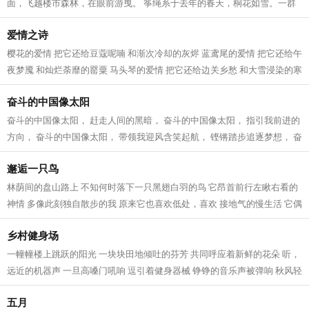
面，飞越楼市森林，在眼前游曳。 筝绳系于去年的春天，桐花如雪。一群
文友相聚在湖畔的渔港，赏湖景，看桐花...
爱情之诗
樱花的爱情 把它还给豆蔻呢喃 和渐次冷却的灰烬 蓝鸢尾的爱情 把它还给午
夜梦魇 和灿烂荼靡的罂粟 马头琴的爱情 把它还给边关乡愁 和大雪浸染的寒
衾 火烧云的爱情 把它还给转瞬即...
奋斗的中国像太阳
奋斗的中国像太阳， 赶走人间的黑暗， 奋斗的中国像太阳， 指引我前进的
方向， 奋斗的中国像太阳， 带领我迎风含笑起航， 铿锵踏步追逐梦想， 奋
斗的中国像太阳， 日新月异科技...
邂逅一只鸟
林荫间的盘山路上 不知何时落下一只黑翅白羽的鸟 它昂首前行左瞅右看的
神情 多像此刻独自散步的我 原来它也喜欢低处，喜欢 接地气的慢生活 它偶
尔回头看我 偶尔自言自语啾啾两声...
乡村健身场
一幢幢楼上跳跃的阳光 一块块田地倾吐的芬芳 共同呼应着新鲜的花朵 听，
远近的机器声 一旦高嗓门吼响 逗引着健身器械 铮铮的音乐声被弹响 秋风轻
快，也加入合唱 吹去了田间曾没...
五月