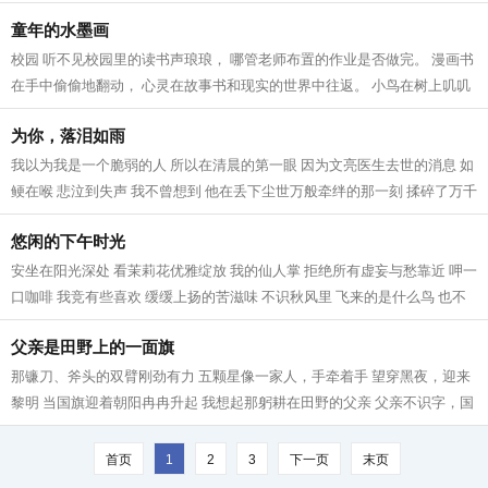
不好 老师也不急 妈妈也不恼...
童年的水墨画
校园 听不见校园里的读书声琅琅， 哪管老师布置的作业是否做完。 漫画书
在手中偷偷地翻动， 心灵在故事书和现实的世界中往返。 小鸟在树上叽叽
喳喳地叫， 也想去操场上奔跑和海...
为你，落泪如雨
我以为我是一个脆弱的人 所以在清晨的第一眼 因为文亮医生去世的消息 如
鲠在喉 悲泣到失声 我不曾想到 他在丢下尘世万般牵绊的那一刻 揉碎了万千
人的心 没有一条善良的血脉不疼...
悠闲的下午时光
安坐在阳光深处 看茉莉花优雅绽放 我的仙人掌 拒绝所有虚妄与愁靠近 呷一
口咖啡 我竞有些喜欢 缓缓上扬的苦滋味 不识秋风里 飞来的是什么鸟 也不
知为何 停驻在我的窗沿 对着我不...
父亲是田野上的一面旗
那镰刀、斧头的双臂刚劲有力 五颗星像一家人，手牵着手 望穿黑夜，迎来
黎明 当国旗迎着朝阳冉冉升起 我想起那躬耕在田野的父亲 父亲不识字，国
歌也唱不好 这并不妨碍他“起来”...
首页
1
2
3
下一页
末页