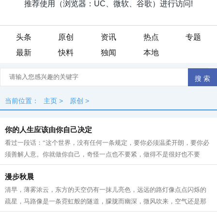
头条
原创
资讯
热点
专题
最新
快料
独闻
本地
当前位置：
主页
>
原创
>
你的人生应该由你自己决定
看过一段话：“这个世界，没有任何一条规定，要你必须温柔开朗，要你必
须善解人意。你就做你自己，奇怪一点也不要紧，做得不是很好也不要
紧。因为做自己这件事，不会有人比你...
漫步秋晨
清早，薄雾浓云，东方的天空仍有一抹儿亮色，远远的路灯像点点闪烁的
疏星，马路像是一条霓虹般的隧道，朦胧而幽深，微风吹来，空气还是那
般清凉甜爽。此时已经有紧张晨扫的人...