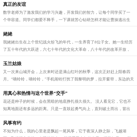
真正的友谊
数学老师为了激发我们的学习兴趣，开发我们的智力，让每个同学买了一
个华容道。同学们都爱不释手，一下课就苦心钻研怎样才能让曹操逃出生
天。 一天课间操时间，我正绞尽脑汁，...
姥姥
我姥姥出生在上个世纪战火纷飞的年代，一生养育了8位子女。她一生经历
了五十年代的大跃进，六七十年代的文化大革命，八十年代的改革开放，
很难想象她老人家吃了多少苦才能将子...
玉兰姑娘
又一次来山城开会，上次来时还是满山红叶的秋季，这次正好赶上阳春四
月。“嘀铃铃，嘀铃铃，”手机闹铃打扰了我黎明的梦，拉开窗帘，东边的天
际刚亮起来，能隐隐约约看到远处...
用真心和热情与这个世界“交手”
花还是种子的时候，会在黑暗的地底挣扎很久很久。 没人看见它，它也不
知离地面还有多远的距离。只是一直鼓起勇气向上，直到破土而出，冒出
小小的嫩芽。 毛毛虫在蜕变成蝴蝶之...
风筝有约
不知为什么，我的心里老是飘起一尾风筝，它于夜深人静之际，飞越湖