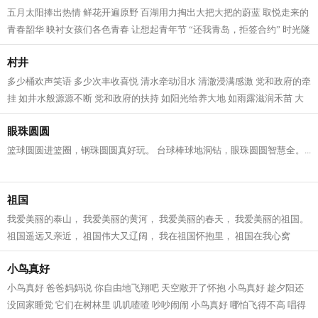
五月太阳捧出热情 鲜花开遍原野 百湖用力掏出大把大把的蔚蓝 取悦走来的
青春韶华 映衬女孩们各色青春 让想起青年节 “还我青岛，拒签合约” 时光隧
道回响着 一场爱国主义学潮 发...
村井
多少桶欢声笑语 多少次丰收喜悦 清水牵动泪水 清澈浸满感激 党和政府的牵
挂 如井水般源源不断 党和政府的扶持 如阳光给养大地 如雨露滋润禾苗 大
爷笑了 大娘笑了 乡亲们笑了 乡村...
眼珠圆圆
篮球圆圆进篮圈，钢珠圆圆真好玩。 台球棒球地洞钻，眼珠圆圆智慧全。...
祖国
我爱美丽的泰山， 我爱美丽的黄河， 我爱美丽的春天， 我爱美丽的祖国。
祖国遥远又亲近， 祖国伟大又辽阔， 我在祖国怀抱里， 祖国在我心窝
窝。...
小鸟真好
小鸟真好 爸爸妈妈说 你自由地飞翔吧 天空敞开了怀抱 小鸟真好 趁夕阳还
没回家睡觉 它们在树林里 叽叽喳喳 吵吵闹闹 小鸟真好 哪怕飞得不高 唱得