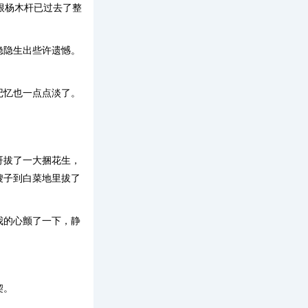
根杨木杆已过去了整
隐隐生出些许遗憾。
记忆也一点点淡了。
哥拔了一大捆花生，
嫂子到白菜地里拔了
我的心颤了一下，静
契。