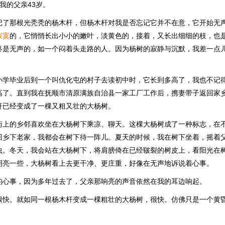
我的父亲43岁。
记了那根光秃秃的杨木杆，但杨木杆对我是否忘记它并不在意，它开始无
寂寞
的，它悄悄长出小小的嫩叶，淡黄色的，接着，又长出细细的枝，也
终是无声的，如一个闷着头走路的人。因为杨树的寂静与沉默，我差一点
小学毕业后到一个叫仇化屯的村子去读初中时，它长到多高了，我也不记
高了。直到我在抚顺市清原满族自治县一家工厂工作后，携妻带子返回家
杆已经变成了一棵又粗又壮的大杨树。
街上的乡邻喜欢坐在大杨树下乘凉、聊天。这棵大杨树成了一种标志，在
回乡下老家，我都会在树下待一阵儿。夏天的时候，我在树下坐着，摇着
虫。冬天，我会站在大杨树下，将肩膀倚在已经皲裂的树皮上，看阳光在
明亮一些，大杨树看上去更干净、更庄重，好像在无声地诉说着心事。
的心事，因为多年过去了，父亲那响亮的声音依然在我的耳边响起。
很快。就如同一根杨木杆变成一棵粗壮的大杨树，很快。仿佛只是一个黄