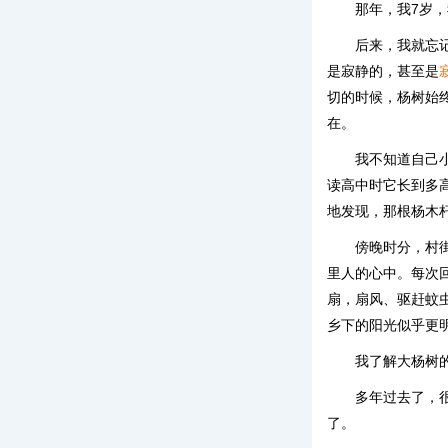
那年，我7岁，
后来，我就忘
是寂静的，甚至是
切的时候，杨树始
在。
我不知道自己
读高中时它长到多
地发现，那根杨木
傍晚时分，村
里人的心中。每次
扇，扇风、驱赶蚊
乡下的阳光似乎更
我了解大杨树
多年过去了，
了。