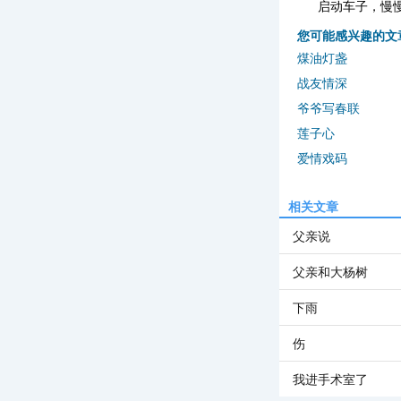
启动车子，慢
您可能感兴趣的文
煤油灯盏
战友情深
爷爷写春联
莲子心
爱情戏码
相关文章
父亲说
父亲和大杨树
下雨
伤
我进手术室了