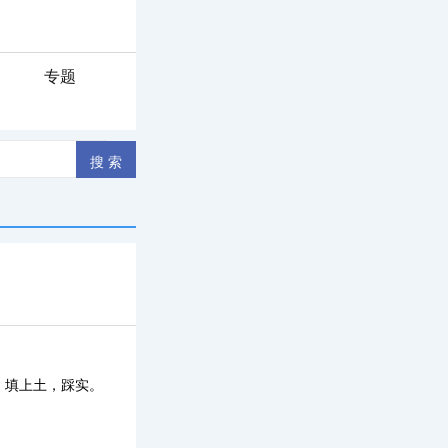
专题
！
，填上土，踩实。