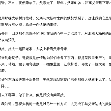
黄昏。不久，夜便降临了。父亲走了。那年，父亲91岁，距离父亲埋下那
没用那棵大杨树打棺材。父亲与大杨树之间的默契皲裂了。这让我的心里
的默契没有达成，总是一件遗憾的事情。
后去世，回到那个老院子的冲动在我的心中一点点淡了。对那棵大杨树的
代表着消失。
姐姐、姐夫一起回老家，去坟上看看父亲母亲。
我来到老院子。哥嫂很是热情地为我们准备了东西，都是菜园里出产的。
下来，带着。嫂子用弯镰割下一捆嫩韭菜，让我带着。哥拔了一捆大葱，
带着。
装好的东西放进车子后备箱，突然发现我家院门右侧那棵大杨树不见了。
一阵儿。
树去了哪里，做了什么。但是我没有问哥嫂。
，我知道，那棵大杨树一定是以另外一种方式，去完成了与父亲达成的默