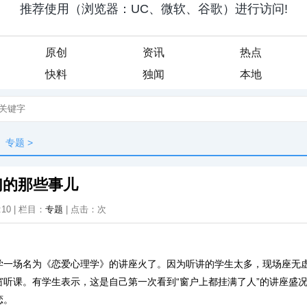
原创
资讯
热点
快料
独闻
本地
专题
>
们的那些事儿
:10 | 栏目：
专题
| 点击：
次
学一场名为《恋爱心理学》的讲座火了。因为听讲的学生太多，现场座无
窗听课。有学生表示，这是自己第一次看到“窗户上都挂满了人”的讲座盛
恋。