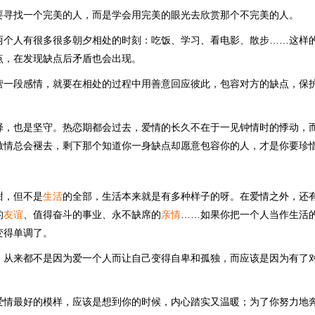
要寻找一个完美的人，而是学会用完美的眼光去欣赏那个不完美的人。
两个人有很多很多朝夕相处的时刻：吃饭、学习、看电影、散步……这样
点，在发现缺点后矛盾也会出现。
营一段感情，就要在相处的过程中用善意回应彼此，包容对方的缺点，保
择，也是坚守。热恋期都会过去，爱情的长久不在于一见钟情时的悸动，
激情总会褪去，剩下那个知道你一身缺点却愿意包容你的人，才是你要珍
甜，但不是
生活
的全部，生活本来就是有多种样子的呀。在爱情之外，还
的
友谊
、值得奋斗的事业、永不缺席的
亲情
……如果你把一个人当作生活
变得单调了。
，从来都不是因为爱一个人而让自己变得自卑和孤独，而应该是因为有了
爱情最好的模样，应该是想到你的时候，内心踏实又温暖；为了你努力地