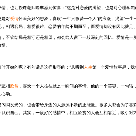
热情，也让授课老师喻丰感到惊喜：“这是对恋爱的渴望，也是对心理学知
总是对
爱情
怀着美好的想象，喜欢“一生只够爱一个人”的浪漫，渴望“一生
现，相遇容易，相爱很难。恋爱的年龄不期而至，而爱情却没有因此驻足
情，不管结局是相守还是相望，都会给人留下一段深刻的回忆。爱情是一
珍惜。
何时开始的呢？有句话是这样形容的：“从听到
人生
第一个爱情故事起，我
于互相
欣赏
，喜欢一个人往往就是一瞬间的事情。他的一个笑容、一句话
人心动。
是闪闪发光的，也会带给身边的人源源不断的正能量。很多人都会为了喜
不认识自己。其实，一段好的感情中，相互欣赏的人会互相靠近，吸引对
。