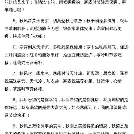
的短信又来了；真情浓浓的，问候暖暖的：寒露时节注意保暖，事
事顺心哦！
5、秋风萧萧天更凉，切莫悲秋心事放；秋干物燥多滋补，银耳
冬瓜润肺肠；流感预防应无恙，锻炼常常体安康；寒露问候心更
暖，快乐伴君心欢畅！
6、寒露到来天渐凉，多吃蔬菜保健康；萝卜生吃能顺气，促进
胆汁消脂肪；红薯饱腹效果好，延缓血糖防肥胖，寒冷时节多吃
藕，莲藕炖汤营养补。
7、秋风吹，露水凉，寒露时节天转凉。距离远，思念长，遥寄
祝福送身旁。天气冷，加衣裳，寒露祝福暖心肠。好运伴，心情
畅，寒露时节身体棒。
8、我所盼望的是你幸福，我所希望的是你健康，我所期望的是
你好运，我所渴望的是你大富大贵，如今寒露到了，我的愿望是‘寒
露节你快乐’！
9、秋风是万物凋零的哀号，秋雨是美景将逝的留恋，秋菊是颓
废中的希望；寒露节的祝福不应是秋风秋雨，而应是秋菊，祝你寒