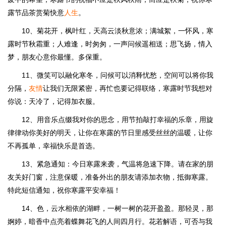
露节品茶赏菊快意
人生
。
10、菊花开，枫叶红，天高云淡秋意浓；满城絮，一怀风，寒
露时节秋霜重；人难逢，时匆匆，一声问候遥相送；思飞扬，情入
梦，朋友心意你最懂。多保重。
11、微笑可以融化寒冬，问候可以消释忧愁，空间可以将你我
分隔，
友情
让我们无限紧密，再忙也要记得联络，寒露时节我想对
你说：天冷了，记得加衣服。
12、用音乐点缀我对你的思念，用节拍敲打幸福的乐章，用旋
律律动你美好的明天，让你在寒露的节日里感受丝丝的温暖，让你
不再孤单，幸福快乐是首选。
13、紧急通知：今日寒露来袭，气温将急速下降。请在家的朋
友关好门窗，注意保暖，准备外出的朋友请添加衣物，抵御寒露。
特此短信通知，祝你寒露平安幸福！
14、色，云水相依的湖畔，一树一树的花开盈盈。那轻灵，那
婀婷，暗香中点亮着蝶舞花飞的人间四月行。花若解语，可否与我