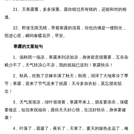
21、天寒露重，多多保重。愿你错过所有错的，还能和对的相
逢。
22、即使无雨无晴，带着寒露的清晨，你也仿佛是一缕阳光，
照进心里，瞬间春暖花开，早安。
寒露的文案短句
1、场秋雨一场凉，寒露来到凉加凉，身体留意很重要，五谷杂
粮少不了，天气转凉心不凉，我的祝福已送到！寒露快乐！
2、秋风，吹熟了庄稼丰满了秋天；秋雨，润泽了大地寒冷了季
节；寒露，迎来了节气送来了祝愿：天冷多加衣衫，莫忘朋友惦
念！
3、天气渐渐凉，绿叶渐渐黄，寒露早来上，朋友要添衣，保暖
要做足，短信来祝福你，愿你天天好心情，生活好快乐，身体要健
康！
4、叶落了，霜凝了，夜长了，天寒了。夏天的燥热走远了，俺