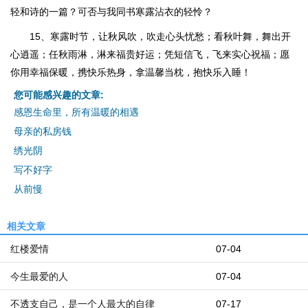
轻和诗的一篇？可否与我同书寒露沾衣的轻怜？
15、寒露时节，让秋风吹，吹走心头忧愁；看秋叶舞，舞出开
心逍遥；任秋雨淋，淋来福贵好运；凭短信飞，飞来实心祝福；愿
你用幸福保暖，携快乐热身，拿温馨当枕，抱快乐入睡！
您可能感兴趣的文章:
感恩生命里，所有温暖的相遇
母亲的私房钱
绣光阴
写不好字
从前慢
相关文章
红楼爱情
07-04
今生最爱的人
07-04
不透支自己，是一个人最大的自律
07-17