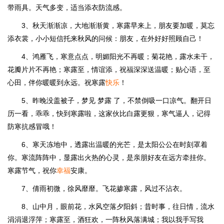
带雨具。天气多变，适当添衣防流感。
3、秋天渐渐凉，大地渐渐黄，寒露早来上，朋友要加暖，莫忘
添衣裳，小小短信托来秋风的问候：朋友，在外好好照顾自己！
4、鸿雁飞，寒意点点，明媚阳光不再暖；菊花艳，露水未干，
花瓣片片不再艳；寒露至，情谊添，祝福深深送温暖；贴心语，至
心田，伴你暖暖到永远。祝寒露
快乐
！
5、昨晚没盖被子，梦见 梦露 了，不禁倒吸一口凉气。翻开日
历一看，乖乖，快到寒露啦，这家伙比白露更狠，寒气逼人，记得
防寒抗感冒哦！
6、寒天冻地中，透露出温暖的光芒，是太阳公公在时刻罩着
你。寒流阵阵中，显露出火热的心灵，是亲朋好友在远方牵挂你。
寒露节气，祝你
幸福
安康。
7、倩雨初微，徐风靡靡。飞花掺寒露，风过不沾衣。
8、山中月，眼前花，水风空落夕阳斜；昔时事，往日情，流水
涓涓退浮萍；寒露至，酒狂欢，一阵秋风落满城；我以我手写我