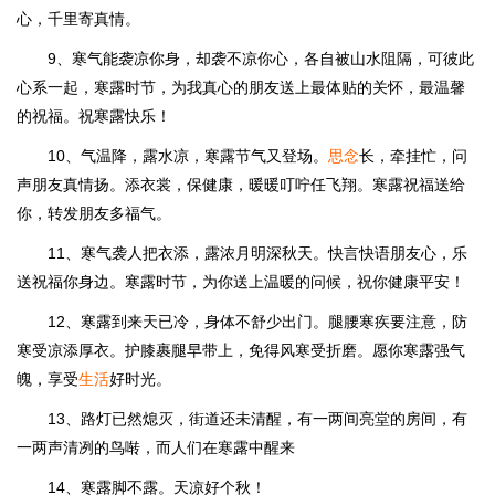
心，千里寄真情。
9、寒气能袭凉你身，却袭不凉你心，各自被山水阻隔，可彼此
心系一起，寒露时节，为我真心的朋友送上最体贴的关怀，最温馨
的祝福。祝寒露快乐！
10、气温降，露水凉，寒露节气又登场。
思念
长，牵挂忙，问
声朋友真情扬。添衣裳，保健康，暖暖叮咛任飞翔。寒露祝福送给
你，转发朋友多福气。
11、寒气袭人把衣添，露浓月明深秋天。快言快语朋友心，乐
送祝福你身边。寒露时节，为你送上温暖的问候，祝你健康平安！
12、寒露到来天已冷，身体不舒少出门。腿腰寒疾要注意，防
寒受凉添厚衣。护膝裹腿早带上，免得风寒受折磨。愿你寒露强气
魄，享受
生活
好时光。
13、路灯已然熄灭，街道还未清醒，有一两间亮堂的房间，有
一两声清冽的鸟啭，而人们在寒露中醒来
14、寒露脚不露。天凉好个秋！