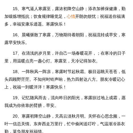
15、寒气逼人寒露至，露浓初降空山静；添衣加裤保健康，勤
加锻炼增抵抗；饮食规律睡觉足，
心情
开朗勿烦忧；祝福送你福满
多，幸福安康乐逍遥。寒露快乐！
16、晨曦驱散了寒露，万物期待着朝阳，祝福流转成早安，寒
露早安快乐。
17、在清浅的岁月里，许自己一场春暖花开，；在寒冷的日子
里，用温暖点亮一盏心灯。寒露至，天冷记得加衣。
18、一阵秋风一阵凉，寒露时节起秋霜。极目远眺天苍苍，低
头四顾野茫茫。不知何时铃声响，热力四射达八方。朋友冷暖记心
上，祝福一到暖洋洋！寒露快乐！
19、记忆随风而去，流向昨日的阳光，寒露掠过地上成霜，愿
我成为你依靠的臂膀，早安。
20、寒露初降空山静，天高云淡秋月明。关怀在心思念频，一
叶一信总关情。东奔西走万里行，忙中偷闲送叮咛，气温渐冷添衣
勤，莫负朋友祝福情。