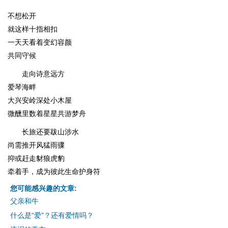
不想松开
就这样十指相扣
一天天看着变幻容颜
共同守候
走向诗意远方
爱琴海畔
大兴安岭深处小木屋
微醺里数着星星共游梦舟
长旅还要跋山涉水
尚需推开风猛雨骤
抑或赶走豺狼虎豹
牵着手，成为彼此生命护身符
您可能感兴趣的文章:
父亲和牛
什么是“爱”？还有爱情吗？