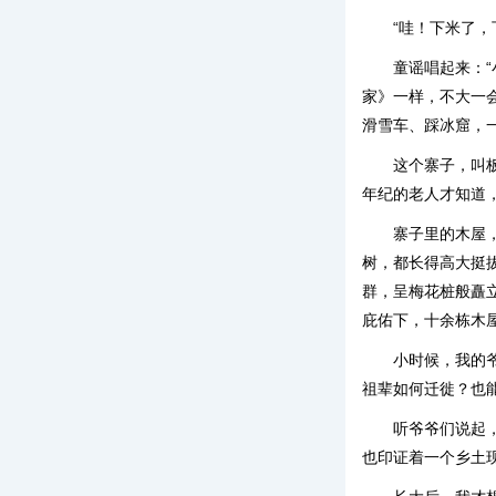
“哇！下米了
童谣唱起来：
家》一样，不大一
滑雪车、踩冰窟，
这个寨子，叫
年纪的老人才知道
寨子里的木屋
树，都长得高大挺
群，呈梅花桩般矗
庇佑下，十余栋木
小时候，我的
祖辈如何迁徙？也
听爷爷们说起
也印证着一个乡土现