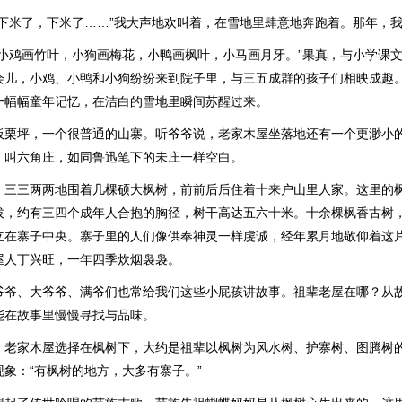
，下米了，下米了……”我大声地欢叫着，在雪地里肆意地奔跑着。那年，
“小鸡画竹叶，小狗画梅花，小鸭画枫叶，小马画月牙。”果真，与小学课
会儿，小鸡、小鸭和小狗纷纷来到院子里，与三五成群的孩子们相映成趣
一幅幅童年记忆，在洁白的雪地里瞬间苏醒过来。
板栗坪，一个很普通的山寨。听爷爷说，老家木屋坐落地还有一个更渺小
，叫六角庄，如同鲁迅笔下的未庄一样空白。
，三三两两地围着几棵硕大枫树，前前后后住着十来户山里人家。这里的
拔，约有三四个成年人合抱的胸径，树干高达五六十米。十余棵枫香古树
立在寨子中央。寨子里的人们像供奉神灵一样虔诚，经年累月地敬仰着这
屋人丁兴旺，一年四季炊烟袅袅。
爷爷、大爷爷、满爷们也常给我们这些小屁孩讲故事。祖辈老屋在哪？从
能在故事里慢慢寻找与品味。
，老家木屋选择在枫树下，大约是祖辈以枫树为风水树、护寨树、图腾树
象：“有枫树的地方，大多有寨子。”