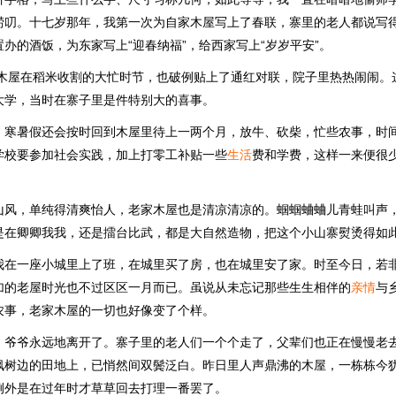
唠叨。十七岁那年，我第一次为自家木屋写上了春联，寨里的老人都说写
办的酒饭，为东家写上“迎春纳福”，给西家写上“岁岁平安”。
老家木屋在稻米收割的大忙时节，也破例贴上了通红对联，院子里热热闹闹。
大学，当时在寨子里是件特别大的喜事。
，寒暑假还会按时回到木屋里待上一两个月，放牛、砍柴，忙些农事，时
学校要参加社会实践，加上打零工补贴一些
生活
费和学费，这样一来便很
山风，单纯得清爽怡人，老家木屋也是清凉清凉的。蝈蝈蛐蛐儿青蛙叫声
是在卿卿我我，还是擂台比武，都是大自然造物，把这个小山寨熨烫得如
我在一座小城里上了班，在城里买了房，也在城里安了家。时至今日，若
加的老屋时光也不过区区一月而已。虽说从未忘记那些生生相伴的
亲情
与
农事，老家木屋的一切也好像变了个样。
，爷爷永远地离开了。寨子里的老人们一个个走了，父辈们也正在慢慢老
枫树边的田地上，已悄然间双鬓泛白。昨日里人声鼎沸的木屋，一栋栋今
例外是在过年时才草草回去打理一番罢了。