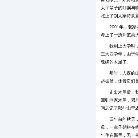
大半辈子的叮嘱与
吃上了别人家特意置
2001年，
考上了一所师范类
我刚上大学时
三大四学年，由于
魂绕的木屋了。
那时，入夜的
起彼伏，休管它们
走出木屋后，
回到老家木屋，累
间忘记了那些山里
四年前的秋天
母，一辈子躬耕在
年住在那里，无一