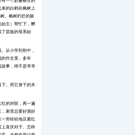
里有一个妙趣横生的
飞来的白鹤在枫树上
枫树。枫树朽烂的躯
的始主）帮忙下，孵
成了苗族的母系始
着。从小学到初中，
我的作文里。多年
狐故事，绝不是爷爷
落下。而它身下的木
大红的对联，再一遍
天，家里总要好酒好
在一旁轻轻地压紧红
写上喜庆对子。怎样
学艺，当然也是父母