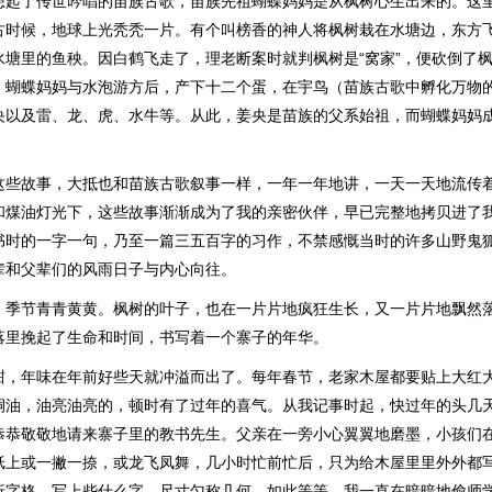
想起了传世吟唱的苗族古歌，苗族先祖蝴蝶妈妈是从枫树心生出来的。这
古时候，地球上光秃秃一片。有个叫榜香的神人将枫树栽在水塘边，东方
水塘里的鱼秧。因白鹤飞走了，理老断案时就判枫树是“窝家”，便砍倒了
，蝴蝶妈妈与水泡游方后，产下十二个蛋，在宇鸟（苗族古歌中孵化万物
央以及雷、龙、虎、水牛等。从此，姜央是苗族的父系始祖，而蝴蝶妈妈
这些故事，大抵也和苗族古歌叙事一样，一年一年地讲，一天一天地流传
和煤油灯光下，这些故事渐渐成为了我的亲密伙伴，早已完整地拷贝进了
书时的一字一句，乃至一篇三五百字的习作，不禁感慨当时的许多山野鬼
辈和父辈们的风雨日子与内心向往。
，季节青青黄黄。枫树的叶子，也在一片片地疯狂生长，又一片片地飘然
落里挽起了生命和时间，书写着一个寨子的年华。
酣，年味在年前好些天就冲溢而出了。每年春节，老家木屋都要贴上大红
桐油，油亮油亮的，顿时有了过年的喜气。从我记事时起，快过年的头几
恭恭敬敬地请来寨子里的教书先生。父亲在一旁小心翼翼地磨墨，小孩们
纸上或一撇一捺，或龙飞凤舞，几小时忙前忙后，只为给木屋里里外外都
折字格，写上些什么字、尺寸匀称几何，如此等等，我一直在暗暗地偷师