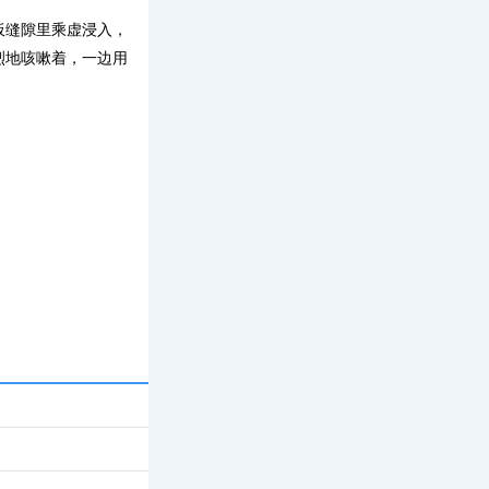
板缝隙里乘虚浸入，
烈地咳嗽着，一边用