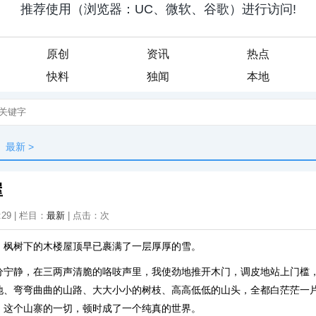
原创
资讯
热点
快料
独闻
本地
最新
>
屋
:29 | 栏目：
最新
| 点击：
次
，枫树下的木楼屋顶早已裹满了一层厚厚的雪。
分宁静，在三两声清脆的咯吱声里，我使劲地推开木门，调皮地站上门槛
地、弯弯曲曲的山路、大大小小的树枝、高高低低的山头，全都白茫茫一
。这个山寨的一切，顿时成了一个纯真的世界。