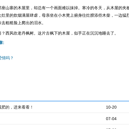
那座山寨的木屋里，却总有一个画面难以抹掉。寒冷的冬天，从木屋的夹
火灶里的炊烟满屋肆虐，母亲坐在小木凳上俯身往灶膛添些木柴，一边猛
抹去粗糙脸上爬出的泪水。
语？西风吹老丹枫树。这片古枫下的木屋，似乎正在沉沉地睡去了。
章:
爱情吗？
减肥的，进来看看！
10-20
07-04