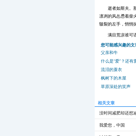
逝者如斯夫。
凛冽的风怂恿着柴
皲裂的左手，悄悄
满目荒凉谁可
您可能感兴趣的文
父亲和牛
什么是“爱”？还有
流泪的蓑衣
枫树下的木屋
草原深处的笑声
相关文章
没时间减肥却还想
我爱您，中国