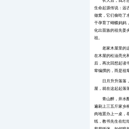
长大后，我才
生命起源传说：远
做窝，它们偷吃了
干孕育了蝴蝶妈妈
化出苗族的祖先姜
祖。
老家木屋里的
在木屋的松油亮光
后，再次回想起读
辈编撰的，而是祖
日月升升落落
屋，就在这起起落
青山醉，井水
遍刷上三五斤家乡
肉地置办上一桌，
纸，教书先生在红
剪裁纸张、如何暗