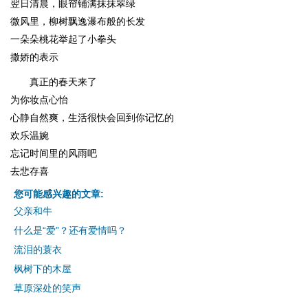
翌日清晨，眼帘铺满抹抹翠绿
微风里，柳树飘逸瀑布般的长发
一朵朵桃花举起了小拳头
撒娇的表示
真正的春天来了
为你妆点心怡
心静自然爽，生活很快会回到你记忆的
欢乐温婉
忘记时间里的风雨吧
去悲存喜
您可能感兴趣的文章:
父亲和牛
什么是“爱”？还有爱情吗？
流泪的蓑衣
枫树下的木屋
草原深处的笑声