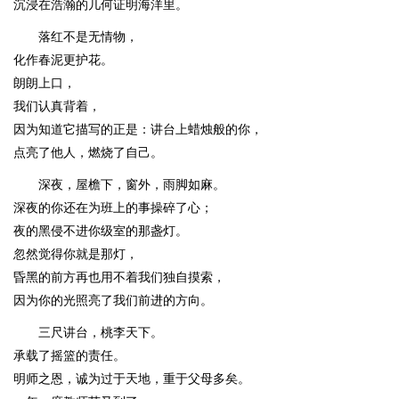
沉浸在浩瀚的几何证明海洋里。
落红不是无情物，
化作春泥更护花。
朗朗上口，
我们认真背着，
因为知道它描写的正是：讲台上蜡烛般的你，
点亮了他人，燃烧了自己。
深夜，屋檐下，窗外，雨脚如麻。
深夜的你还在为班上的事操碎了心；
夜的黑侵不进你级室的那盏灯。
忽然觉得你就是那灯，
昏黑的前方再也用不着我们独自摸索，
因为你的光照亮了我们前进的方向。
三尺讲台，桃李天下。
承载了摇篮的责任。
明师之恩，诚为过于天地，重于父母多矣。