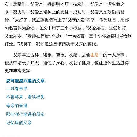
石；黑暗时，父爱是一盏照明的灯；枯竭时，父爱是一湾生命之
水；努力时，父爱是精神上的支柱；成功时，父爱又是鼓励与警
钟。”太好了，我立刻提笔写上了“父亲的爱”四字，作为题目，用那
句名言作为题记，在文中用了三个小标题，“父爱如石、父爱如灯、
父爱如水。”老师在评语中写到：“一句名言，三个小标题都用得恰到
好处。”我笑了，我知道这应该归功于父亲的剪报。
父亲年近古稀，读报、剪报、收藏，是他
生活
中的一大乐事，
他从中增长了知识，愉悦了身心，收获了健康，也让退休生活过得
更加丰富充实。
您可能感兴趣的文章:
二月春来早
不畏将来，看淡得失
母亲的春播
那些渐行渐远的朋友
记忆里的父亲