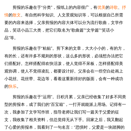
剪报的乐趣在于“分类”，报纸上的内容很广，有
优美
的
诗歌
、
抒
情
的
散文
、有自然科学知识、人文景观知识等，可以根据自己所需
要的内容来选择，父亲剪报的内容大体可以分为流行歌曲，文学作
品，笑话小品三大类，把它们取名为“歌曲篇”“文学篇”“笑话小
品”等。
剪报的乐趣在于“粘贴”。剪下来的文章，大大小小的，有的方，
有的长，还有许多不规则的形状，这么多的形状，必须想办法把它
们搭配好。怎样搭配得欢快活泼，使人觉得不呆板，怎样搭配得美
观协调，使人不觉得凌乱，都要设计好。父亲会在一些空白处画上
小花丝、花丝带、花边等，看着这重新排好的版面，会有一种成功
的
快乐
。
剪报的乐趣在于“运用”。日积月累，父亲已经收集了好多不同类
型的剪报本，成了我们的“百宝箱”，一打开就能派上用场。记得有一
次，我参加了文学写作班，指导老师让我们写一篇关于父爱的征
文，我收集了相关资料，但总觉得无从下手。回家之后，我又翻起
了心爱的剪报本，我看到了一句名言：“恐惧时，父爱是一块踏脚的