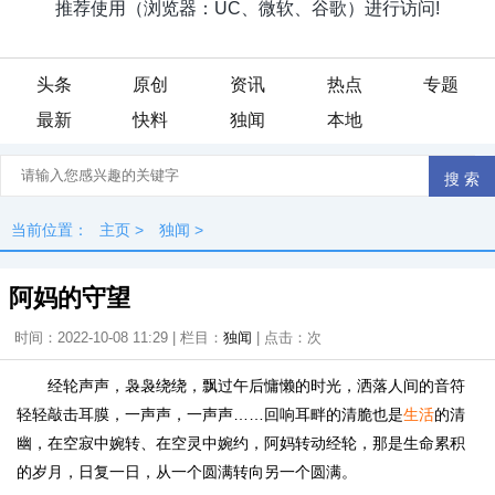
头条
原创
资讯
热点
专题
最新
快料
独闻
本地
当前位置：
主页
>
独闻
>
阿妈的守望
时间：2022-10-08 11:29 | 栏目：
独闻
| 点击：
次
经轮声声，袅袅绕绕，飘过午后慵懒的时光，洒落人间的音符
轻轻敲击耳膜，一声声，一声声……回响耳畔的清脆也是
生活
的清
幽，在空寂中婉转、在空灵中婉约，阿妈转动经轮，那是生命累积
的岁月，日复一日，从一个圆满转向另一个圆满。