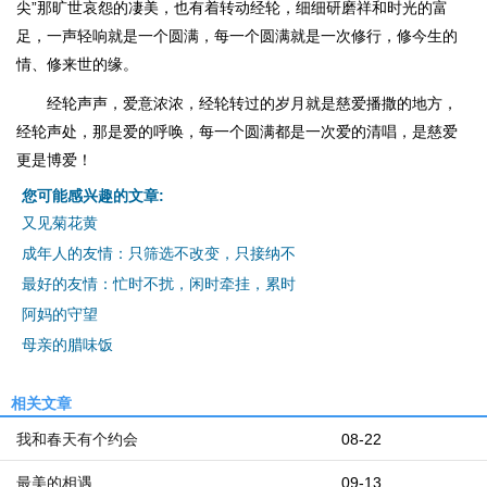
尖”那旷世哀怨的凄美，也有着转动经轮，细细研磨祥和时光的富
足，一声轻响就是一个圆满，每一个圆满就是一次修行，修今生的
情、修来世的缘。
经轮声声，爱意浓浓，经轮转过的岁月就是慈爱播撒的地方，
经轮声处，那是爱的呼唤，每一个圆满都是一次爱的清唱，是慈爱
更是博爱！
您可能感兴趣的文章:
又见菊花黄
成年人的友情：只筛选不改变，只接纳不
最好的友情：忙时不扰，闲时牵挂，累时
阿妈的守望
母亲的腊味饭
相关文章
我和春天有个约会
08-22
最美的相遇
09-13