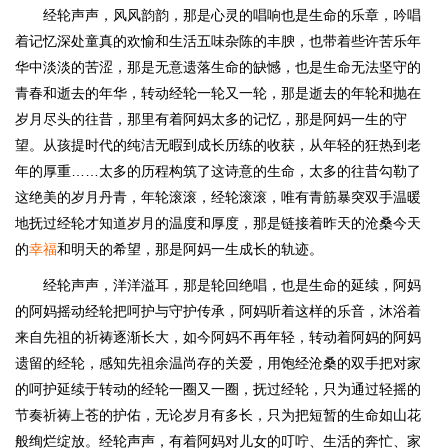
经轮声声，风风韵韵，那是心灵的唱响也是生命的乐章，吟唱
着记忆深处童真的欢愉和生活五味杂陈的丰腴，也带着些许苦乐年
华中淡淡的苦涩，那是无意遗落生命的缺憾，也是生命无法坚守的
青春和逝去的年华，转动经轮一轮又一轮，那是逝去的年轮和抛在
岁月尽头的往昔，那里有着阿妈太多的记忆，那是阿妈一生的守
望。从孩提时代的纯洁无暇到成长历练的收获，从年轻的狂热到老
年的厚重……太多的历程构筑了这诗意的生命，太多的往昔勾勒了
这绝美的岁月丹青，年轮滚滚，经轮滚滚，唯有青筋暴突双手温暖
地抚过经轮才知道岁月的温度和厚度，那是链接着昨天的沧桑今天
的
幸福
和明天的希望，那是阿妈一生成长的轨迹。
经轮声声，洋洋溢耳，那是轮回绝唱，也是生命的延续，阿妈
的阿妈摇动经轮把呵护与守护传承，阿妈听着这样的乐音，沐浴着
来自先祖的祈祷逐渐长大，如今阿妈不再年轻，转动着阿妈的阿妈
遗留的经轮，感知先祖余温尚存的关爱，用饱经沧桑的双手把对家
的呵护延续于转动的经轮一圈又一圈，抚过经轮，只为通过轻摇的
节奏祈祷上苍的护佑，无论岁月有多长，只为把短暂的生命如山花
般绚烂绽放。经轮声声，有着阿妈对儿女的叮咛、生活的奔忙、家