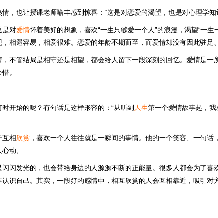
热情，也让授课老师喻丰感到惊喜：“这是对恋爱的渴望，也是对心理学知
总是对
爱情
怀着美好的想象，喜欢“一生只够爱一个人”的浪漫，渴望“一生
现，相遇容易，相爱很难。恋爱的年龄不期而至，而爱情却没有因此驻足
情，不管结局是相守还是相望，都会给人留下一段深刻的回忆。爱情是一
珍惜。
何时开始的呢？有句话是这样形容的：“从听到
人生
第一个爱情故事起，我
于互相
欣赏
，喜欢一个人往往就是一瞬间的事情。他的一个笑容、一句话
人心动。
是闪闪发光的，也会带给身边的人源源不断的正能量。很多人都会为了喜
不认识自己。其实，一段好的感情中，相互欣赏的人会互相靠近，吸引对
。