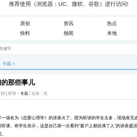
原创
资讯
热点
快料
独闻
本地
专题
>
们的那些事儿
:10 | 栏目：
专题
| 点击：
次
学一场名为《恋爱心理学》的讲座火了。因为听讲的学生太多，现场座无
窗听课。有学生表示，这是自己第一次看到“窗户上都挂满了人”的讲座盛
恋。