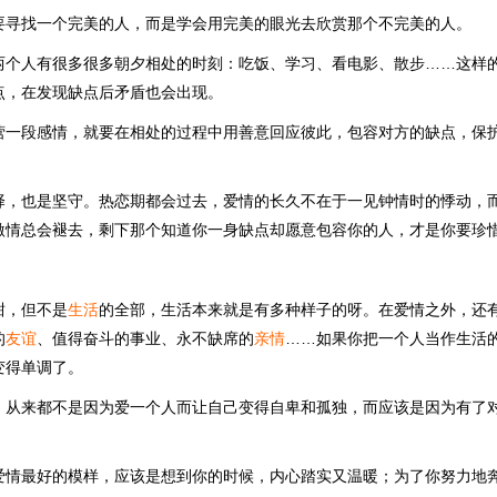
要寻找一个完美的人，而是学会用完美的眼光去欣赏那个不完美的人。
两个人有很多很多朝夕相处的时刻：吃饭、学习、看电影、散步……这样
点，在发现缺点后矛盾也会出现。
营一段感情，就要在相处的过程中用善意回应彼此，包容对方的缺点，保
择，也是坚守。热恋期都会过去，爱情的长久不在于一见钟情时的悸动，
激情总会褪去，剩下那个知道你一身缺点却愿意包容你的人，才是你要珍
甜，但不是
生活
的全部，生活本来就是有多种样子的呀。在爱情之外，还
的
友谊
、值得奋斗的事业、永不缺席的
亲情
……如果你把一个人当作生活
变得单调了。
，从来都不是因为爱一个人而让自己变得自卑和孤独，而应该是因为有了
爱情最好的模样，应该是想到你的时候，内心踏实又温暖；为了你努力地